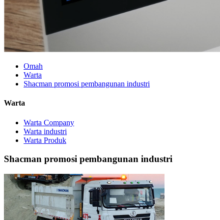
Omah
Warta
Shacman promosi pembangunan industri
Warta
Warta Company
Warta industri
Warta Produk
Shacman promosi pembangunan industri