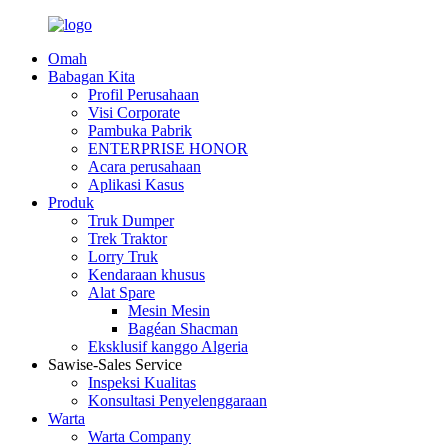
Omah
Babagan Kita
Profil Perusahaan
Visi Corporate
Pambuka Pabrik
ENTERPRISE HONOR
Acara perusahaan
Aplikasi Kasus
Produk
Truk Dumper
Trek Traktor
Lorry Truk
Kendaraan khusus
Alat Spare
Mesin Mesin
Bagéan Shacman
Eksklusif kanggo Algeria
Sawise-Sales Service
Inspeksi Kualitas
Konsultasi Penyelenggaraan
Warta
Warta Company