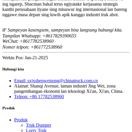
ing ngarep, Shacman bakal terus ngiyatake kerjasama strategis
kanthi perusahaan liyane sing misuwur ing internasional lan bareng
nggawe masa depan sing luwih apik kanggo industri truk abot.
F Sampeyan kasengsem, sampeyan bisa langsung hubungi kita.
I
Tampilan Whatsapp: +8617829390655
WeChat: +8617
82538960
7
Nomer telpon: +861772538960
Wektu Pos: Jan-21-2025
Hubungi kita
Email: sxjxshenweisong@chinatruck.com.cn
Alamat: Shanqi Avenue, taman industri Jing Wei, zona
pangembangan ekonomi lan teknologi Xi'an, Xi'an, China.
Telpon: +86 17782538960
Produk
Produk
Truk Dumper
Lorry Truk