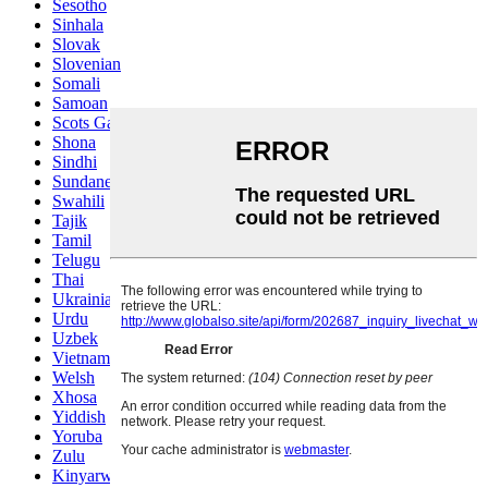
Sesotho
Sinhala
Slovak
Slovenian
Somali
Samoan
Scots Gaelic
Shona
Sindhi
Sundanese
Swahili
Tajik
Tamil
Telugu
Thai
Ukrainian
Urdu
Uzbek
Vietnamese
Welsh
Xhosa
Yiddish
Yoruba
Zulu
Kinyarwanda