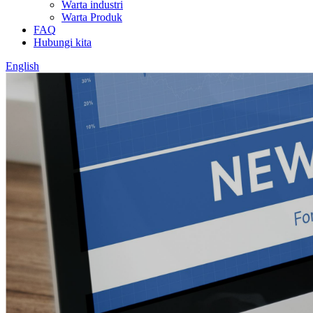
Warta industri
Warta Produk
FAQ
Hubungi kita
English