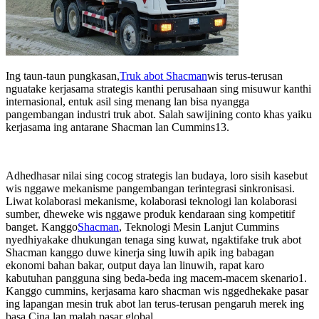
Ing taun-taun pungkasan,
Truk abot Shacman
wis terus-terusan
nguatake kerjasama strategis kanthi perusahaan sing misuwur kanthi
internasional, entuk asil sing menang lan bisa nyangga
pangembangan industri truk abot. Salah sawijining conto khas yaiku
kerjasama ing antarane Shacman lan Cummins13.
Adhedhasar nilai sing cocog strategis lan budaya, loro sisih kasebut
wis nggawe mekanisme pangembangan terintegrasi sinkronisasi.
Liwat kolaborasi mekanisme, kolaborasi teknologi lan kolaborasi
sumber, dheweke wis nggawe produk kendaraan sing kompetitif
banget. Kanggo
Shacman
, Teknologi Mesin Lanjut Cummins
nyedhiyakake dhukungan tenaga sing kuwat, ngaktifake truk abot
Shacman kanggo duwe kinerja sing luwih apik ing babagan
ekonomi bahan bakar, output daya lan linuwih, rapat karo
kabutuhan pangguna sing beda-beda ing macem-macem skenario1.
Kanggo cummins, kerjasama karo shacman wis nggedhekake pasar
ing lapangan mesin truk abot lan terus-terusan pengaruh merek ing
basa Cina lan malah pasar global.