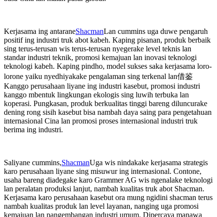
Kerjasama ing antarane
Shacman
Lan cummins uga duwe pengaruh
positif ing industri truk abot kabeh. Kaping pisanan, produk berbaik
sing terus-terusan wis terus-terusan nyegerake level teknis lan
standar industri teknik, promosi kemajuan lan inovasi teknologi
teknologi kabeh. Kaping pindho, model sukses saka kerjasama loro-
借鉴
lorone yaiku nyedhiyakake pengalaman sing terkenal lan
Kanggo perusahaan liyane ing industri kasebut, promosi industri
kanggo mbentuk lingkungan ekologis sing luwih terbuka lan
koperasi. Pungkasan, produk berkualitas tinggi bareng diluncurake
dening rong sisih kasebut bisa nambah daya saing para pengetahuan
internasional Cina lan promosi proses internasional industri truk
berima ing industri.
Saliyane cummins,
Shacman
Uga wis nindakake kerjasama strategis
karo perusahaan liyane sing misuwur ing internasional. Contone,
usaha bareng diadegake karo Grammer AG wis ngenalake teknologi
lan peralatan produksi lanjut, nambah kualitas truk abot Shacman.
Kerjasama karo perusahaan kasebut ora mung ngidini shacman terus
nambah kualitas produk lan level layanan, nanging uga promosi
kemajuan lan pangembangan industri umum. Dipercaya manawa